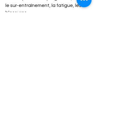
le sur-entraînement, la fatigue, les 
blessures... 
Nous avons la chance d'avoir des 
outils nous permettant de contrôler 
nos paramètres corporels, c'est un 
plus, un avantage. Servons-nous-en.
Mais n'oubliez pas également de vous 
faire confiance, de vous écouter, de 
comprendre vos sensations. Vous en 
ressortirez plus grand.
A très vite.
Nad