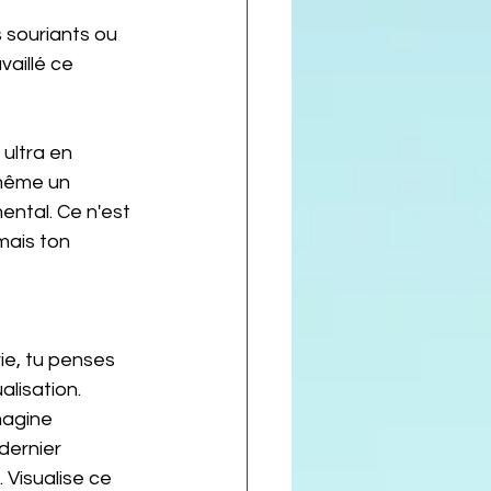
vaillé ce 
 même un 
ental. Ce n'est 
 mais ton 
vie, tu penses 
alisation.
magine 
dernier 
. Visualise ce 