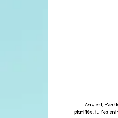
	Ca y est, c'est le jour J, la compétition tant attendue. Tu l'as préparée, tu l'as 
planifiée, tu t'es en