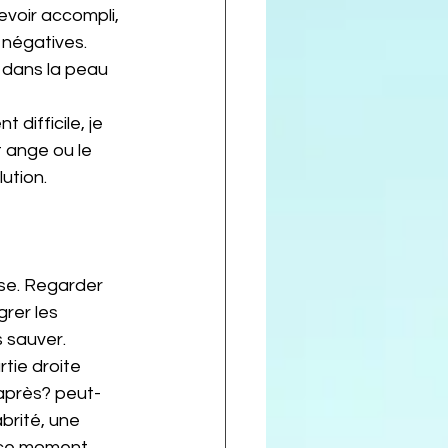
evoir accompli, 
 négatives.
s dans la peau 
 difficile, je 
t ange ou le 
ution.
rse. Regarder 
rer les 
s sauver.
tie droite 
 après? peut-
brité, une 
 ce moment 