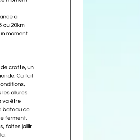
dance à 
15 ou 20km 
s un moment 
s de crotte, un 
monde. Ca fait 
onditions, 
les allures 
 va être 
me bateau ce 
se ferment. 
ites jaillir 
la.