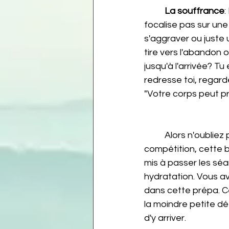
La souffrance
:
focalise pas sur une
s'aggraver ou juste 
tire vers l'abandon
jusqu'à l'arrivée? Tu
redresse toi, regarde
"Votre corps peut pr
	Alors n'oubliez pas tout ce que vous avez fait en amont pour arriver au jour de la 
compétition, cette b
mis à passer les séan
hydratation. Vous av
dans cette prépa. Ce
la moindre petite dé
d'y arriver.