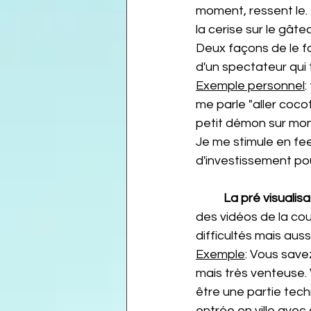
moment, ressent le. 
la cerise sur le gât
Deux façons de le fai
d'un spectateur qui t
Exemple personnel
:
me parle "aller cocott
petit démon sur mon é
Je me stimule en fee
d'investissement pour
La pré visualisa
des vidéos de la cour
difficultés mais auss
Exemple
: Vous savez
mais très venteuse. V
être une partie tec
entrée en ville ave