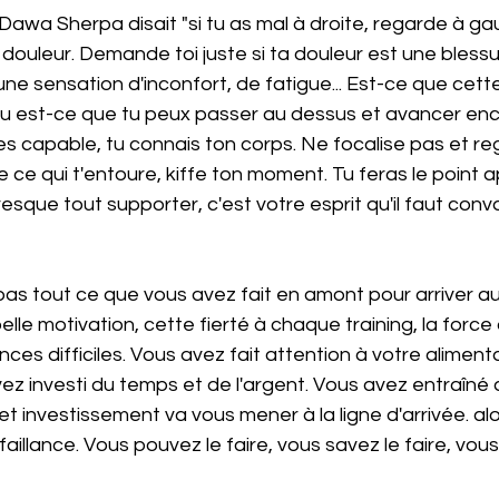
 Dawa Sherpa disait "si tu as mal à droite, regarde à ga
 douleur. Demande toi juste si ta douleur est une blessu
une sensation d'inconfort, de fatigue... Est-ce que cett
 ou est-ce que tu peux passer au dessus et avancer en
 es capable, tu connais ton corps. Ne focalise pas et reg
 ce qui t'entoure, kiffe ton moment. Tu feras le point ap
esque tout supporter, c'est votre esprit qu'il faut conva
elle motivation, cette fierté à chaque training, la forc
ces difficiles. Vous avez fait attention à votre alimenta
ez investi du temps et de l'argent. Vous avez entraîné a
t investissement va vous mener à la ligne d'arrivée. al
faillance. Vous pouvez le faire, vous savez le faire, vou