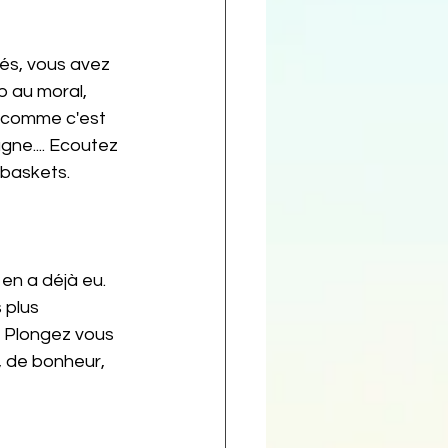
és, vous avez 
p au moral, 
z comme c'est 
gne.... Ecoutez 
 baskets. 
y en a déjà eu. 
 plus 
. Plongez vous 
, de bonheur, 