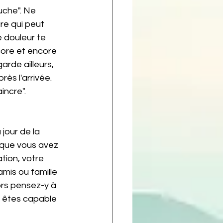
uche". Ne 
re qui peut 
e douleur te 
core et encore 
arde ailleurs, 
rès l'arrivée.
incre".
e que vous avez 
tion, votre 
mis ou famille 
ors pensez-y à 
s êtes capable 