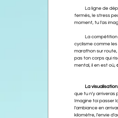
	La ligne de départ, son agitation ou à l'opposé, son calme. Les visages souriants ou 
fermés, le stress peu
moment, tu l'as imagi
	La compétition démarre. Que cela soit un triathlon longue distance, un ultra en 
cyclisme comme les 
marathon sur route, t
pas ton corps qui risq
mental, il en est où, 
La visualisation
que tu n'y arriveras 
Imagine toi passer la
l'ambiance en arriva
kilomètre, l'envie d'a