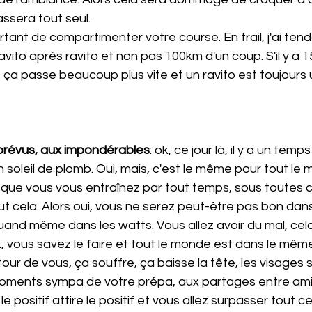
assera tout seul.
ortant de compartimenter votre course. En trail, j'ai ten
ravito après ravito et non pas 100km d'un coup. S'il y a 
, ça passe beaucoup plus vite et un ravito est toujour
mprévus, aux impondérables
: ok, ce jour là, il y a un temp
 soleil de plomb. Oui, mais, c'est le même pour tout le 
 que vous vous entraînez par tout temps, sous toutes c
t cela. Alors oui, vous ne serez peut-être pas bon dans 
and même dans les watts. Vous allez avoir du mal, cela
 ok, vous savez le faire et tout le monde est dans le mê
tour de vous, ça souffre, ça baisse la tête, les visages 
ments sympa de votre prépa, aux partages entre amis, fa
e positif attire le positif et vous allez surpasser tout ce