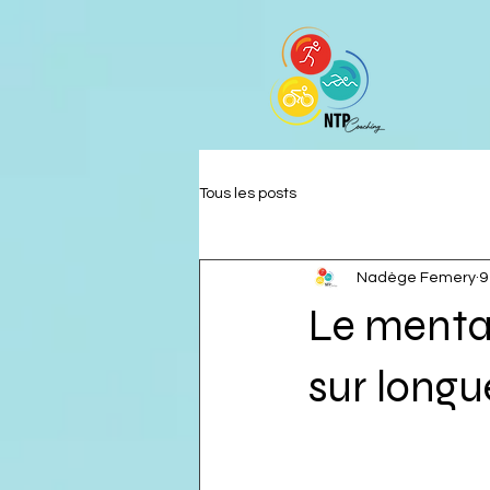
Tous les posts
Nadège Femery
9
Le mental
sur longu