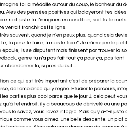
Imagine toi la médaille autour du coup, le bonheur du d
eau. Aies des pensées positives qui balayeront tes idées
re: soit juste tu t'imagines en condition, soit tu te met
e verrait franchir cette ligne.
 très souvent, quand je n'en peux plus, quand cela devient
e, tu peux le faire, tu sais le faire". Je m'imagine le peti
paule, ils se disputent mais finissent par trouver la sol
dback, genre tu n'a pas fait tout ça pour ça, pas tant 
 abandonner là, si près du but....
tion
: ce qui est très important c'est de préparer la cou
se, de l'ambiance qui y règne. Etudier le parcours, intég
i les parties plus cool parce que le jour J, cela peut vou
 qu'à tel endroit, il y a beaucoup de dénivelé ou une par
ous le savez, vous l'avez intégré. Mais qu'y a-t-il juste
hnique comme vous aimez, une belle descente, un plat a
c de l'ambiance. Alors cela sera dommage de craquer à