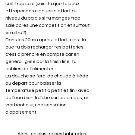
soit trop salé (sais-tu que tu peux 
attraper des cloques d'effort au 
niveau du palais si tu manges trop 
salé après une compétition et surtout 
en ultra?).
Dans les 20min après l'effort, c'est là 
que tu dois recharger tes batteries, 
c'est à prendre en compte car en 
général, grisé par la finish line, tu 
oublies de t'alimenter.
La douche se fera  de chaude à tiède 
au départ pour baisser la 
température petit à petit et finir avec 
de l'eau bien fraîche sur les jambes, un 
vrai bonheur, une sensation 
d'apaisement.
	Alors, en plus de ces habitudes, 