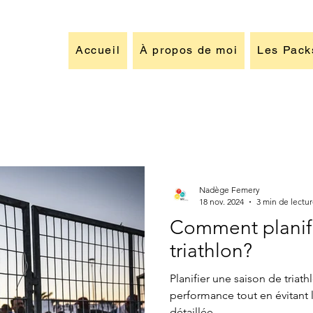
Accueil
À propos de moi
Les Pack
Nadège Femery
18 nov. 2024
3 min de lectu
Comment planifi
triathlon?
Planifier une saison de triath
performance tout en évitant
détaillée...