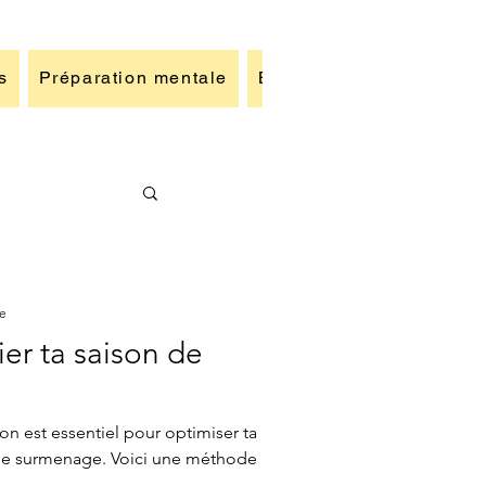
s
Préparation mentale
Blog
Galerie photos
re
er ta saison de
lon est essentiel pour optimiser ta
 le surmenage. Voici une méthode