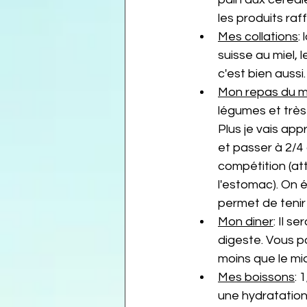
les produits raff
Mes collations
:
suisse au miel, 
c'est bien aussi.
Mon repas du m
légumes et très
Plus je vais app
et passer à 2/4 
compétition (at
l'estomac). On év
permet de tenir 
Mon diner
: Il s
digeste. Vous p
moins que le mid
Mes boissons
: 
une hydratation