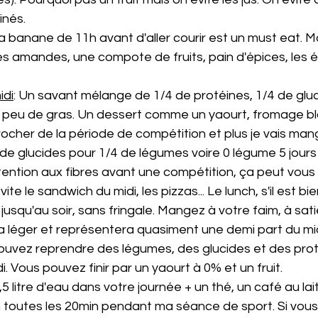
inés.
 la banane de 11h avant d'aller courir est un must eat. Ma
les amandes, une compote de fruits, pain d'épices, les é
idi
: Un savant mélange de 1/4 de protéines, 1/4 de gluc
 peu de gras. Un dessert comme un yaourt, fromage blan
rocher de la période de compétition et plus je vais man
de glucides pour 1/4 de légumes voire 0 légume 5 jours 
tention aux fibres avant une compétition, ça peut vous 
ite le sandwich du midi, les pizzas... Le lunch, s'il est bie
jusqu'au soir, sans fringale. Mangez à votre faim, à sati
era léger et représentera quasiment une demi part du midi.
ouvez reprendre des légumes, des glucides et des prot
i. Vous pouvez finir par un yaourt à 0% et un fruit.
1,5 litre d'eau dans votre journée + un thé, un café au lai
 toutes les 20min pendant ma séance de sport. Si vous 