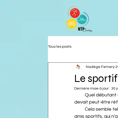
Tous les posts
Nadège Femery
2
Le sportif
Dernière mise à jour :
30 j
	Quel débutant en sport n'a pas progressé, devenant un athlète, en se disant qu'il 
devait peut-être réf
	Cela semble tellement logique. Je ne connais pas un de mes athlètes, un de mes 
amis sportifs, qui n'