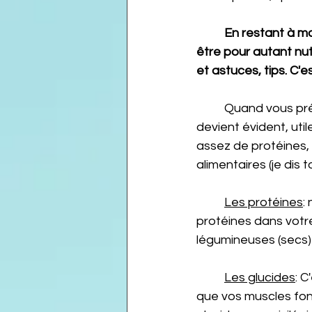
En restant à m
être pour autant nut
et astuces, tips. C'es
	Quand vous préparez une grosse compétition, un objectif précis, le plan alimentaire 
devient évident, uti
assez de protéines, d
alimentaires (je dis 
Les protéines
:
protéines dans votre
légumineuses (secs) e
Les glucides
: C
que vos muscles fonc