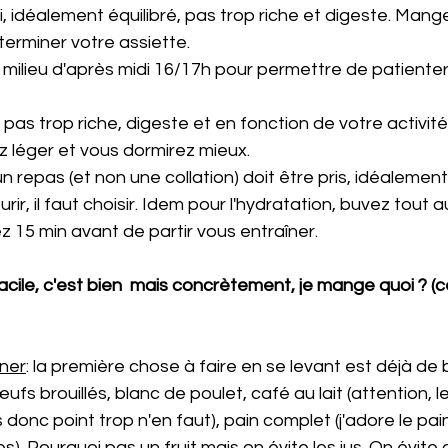
, idéalement équilibré, pas trop riche et digeste. Mang
terminer votre assiette.
 milieu d'après midi 16/17h pour permettre de patienter
 pas trop riche, digeste et en fonction de votre activité
z léger et vous dormirez mieux.
n repas (et non une collation) doit être pris, idéalement
rir, il faut choisir. Idem pour l'hydratation, buvez tout a
 15 min avant de partir vous entraîner.
 facile, c'est bien  mais concrètement, je mange quoi ? (
ner
: la première chose à faire en se levant est déjà de 
ufs brouillés, blanc de poulet, café au lait (attention, le
 donc point trop n'en faut), pain complet (j'adore le pai
s). Pourquoi pas un fruit mais on évite les jus. On évit