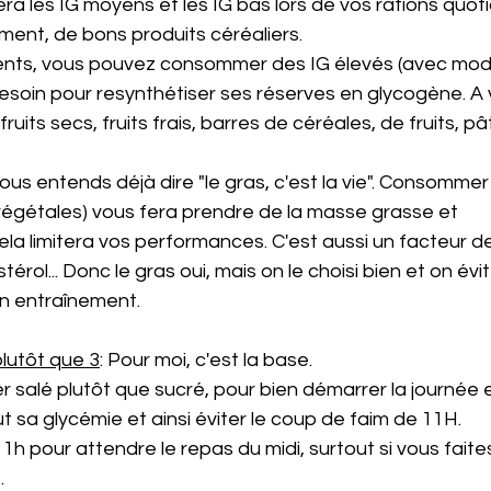
iera les IG moyens et les IG bas lors de vos rations quot
ent, de bons produits céréaliers.
ents, vous pouvez consommer des IG élevés (avec modé
besoin pour resynthétiser ses réserves en glycogène. A 
 fruits secs, fruits frais, barres de céréales, de fruits, p
vous entends déjà dire "le gras, c'est la vie". Consommer
végétales) vous fera prendre de la masse grasse et 
a limitera vos performances. C'est aussi un facteur d
érol... Donc le gras oui, mais on le choisi bien et on évi
un entraînement.
plutôt que 3
: Pour moi, c'est la base. 
r salé plutôt que sucré, pour bien démarrer la journée e
 sa glycémie et ainsi éviter le coup de faim de 11H.
11h pour attendre le repas du midi, surtout si vous faite
.