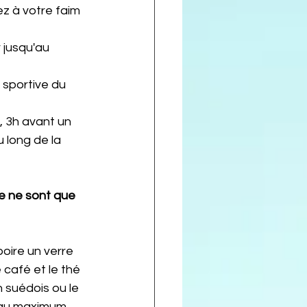
ez à votre faim 
 jusqu'au 
 sportive du 
, 3h avant un 
u long de la 
ce ne sont que 
boire un verre 
 café et le thé 
n suédois ou le 
e au maximum 