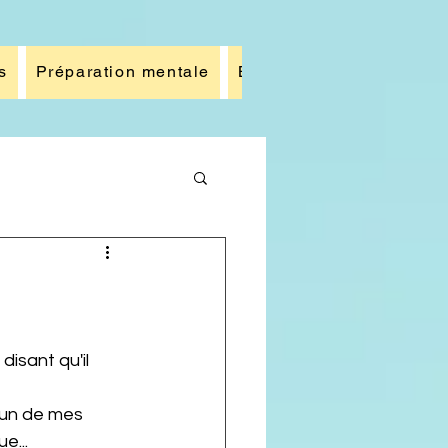
s
Préparation mentale
Blog
Galerie photos
e...