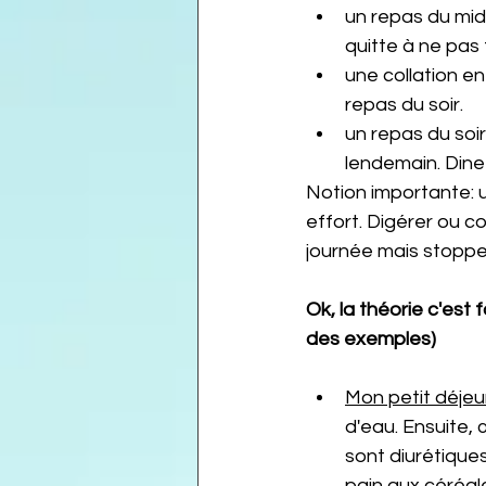
un repas du midi
quitte à ne pas 
une collation en
repas du soir.
un repas du soir
lendemain. Dine
Notion importante: u
effort. Digérer ou cou
journée mais stoppez
Ok, la théorie c'est
des exemples)
Mon petit déjeu
d'eau. Ensuite, œ
sont diurétiques
pain aux céréale