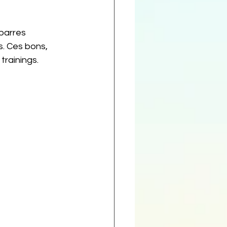
barres 
s. Ces bons, 
trainings.