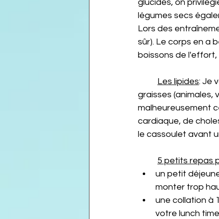
glucides, on privilég
légumes secs égalem
Lors des entraînem
sûr). Le corps en a 
boissons de l'effort,
Les lipides
: Je 
graisses (animales, 
malheureusement cel
cardiaque, de cholest
le cassoulet avant 
5 petits repas 
un petit déjeune
monter trop haut
une collation à 
votre lunch time