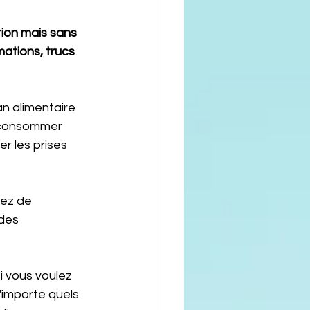
ion mais sans 
mations, trucs 
e consommer 
er les prises 
ez de 
des 
i vous voulez 
'importe quels 