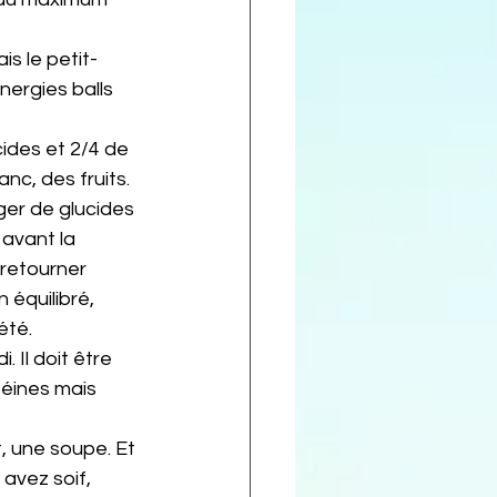
is le petit-
nergies balls 
ides et 2/4 de 
c, des fruits. 
ger de glucides 
avant la 
retourner 
n équilibré, 
été.
 Il doit être 
éines mais 
t, une soupe. Et 
avez soif, 