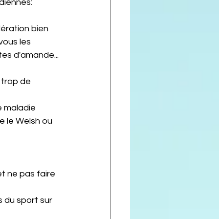
idiennes: 
ration bien 
vous les 
âtes d'amande...
 trop de 
e maladie 
te le Welsh ou 
t ne pas faire 
s du sport sur 